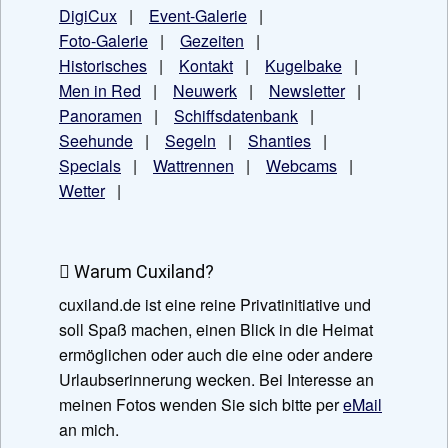
DigiCux
|
Event-Galerie
|
Foto-Galerie
|
Gezeiten
|
Historisches
|
Kontakt
|
Kugelbake
|
Men in Red
|
Neuwerk
|
Newsletter
|
Panoramen
|
Schiffsdatenbank
|
Seehunde
|
Segeln
|
Shanties
|
Specials
|
Wattrennen
|
Webcams
|
Wetter
|
Warum Cuxiland?
cuxiland.de ist eine reine Privatinitiative und
soll Spaß machen, einen Blick in die Heimat
ermöglichen oder auch die eine oder andere
Urlaubserinnerung wecken. Bei Interesse an
meinen Fotos wenden Sie sich bitte per
eMail
an mich.