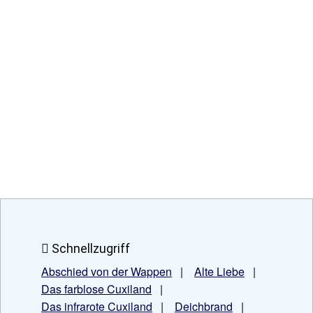
Schnellzugriff
Abschied von der Wappen
|
Alte Liebe
|
Das farblose Cuxiland
|
Das infrarote Cuxiland
|
Deichbrand
|