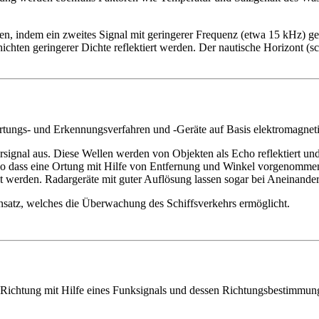
, indem ein zweites Signal mit geringerer Frequenz (etwa 15 kHz) gese
hten geringerer Dichte reflektiert werden. Der nautische Horizont (sch
tungs- und Erkennungsverfahren und -Geräte auf Basis elektromagnet
ärsignal aus. Diese Wellen werden von Objekten als Echo reflektiert 
, so dass eine Ortung mit Hilfe von Entfernung und Winkel vorgenom
 werden. Radargeräte mit guter Auflösung lassen sogar bei Aneinande
satz, welches die Überwachung des Schiffsverkehrs ermöglicht.
r Richtung mit Hilfe eines Funksignals und dessen Richtungsbestimmu