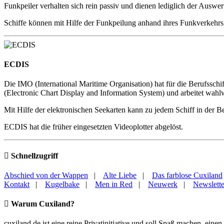
Funkpeiler verhalten sich rein passiv und dienen lediglich der Ausw
Schiffe können mit Hilfe der Funkpeilung anhand ihres Funkverkehr
ECDIS
Die IMO (International Maritime Organisation) hat für die Berufssch
(Electronic Chart Display and Information System) und arbeitet wahlw
Mit Hilfe der elektronischen Seekarten kann zu jedem Schiff in der B
ECDIS hat die früher eingesetzten Videoplotter abgelöst.
Schnellzugriff
Abschied von der Wappen
|
Alte Liebe
|
Das farblose Cuxiland
Kontakt
|
Kugelbake
|
Men in Red
|
Neuwerk
|
Newslette
Warum Cuxiland?
cuxiland.de ist eine reine Privatinitiative und soll Spaß machen, ei