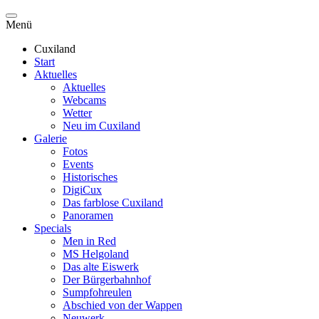
Menü
Cuxiland
Start
Aktuelles
Aktuelles
Webcams
Wetter
Neu im Cuxiland
Galerie
Fotos
Events
Historisches
DigiCux
Das farblose Cuxiland
Panoramen
Specials
Men in Red
MS Helgoland
Das alte Eiswerk
Der Bürgerbahnhof
Sumpfohreulen
Abschied von der Wappen
Neuwerk