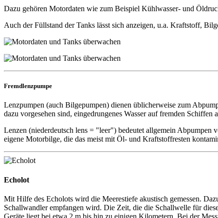
Dazu gehören Motordaten wie zum Beispiel Kühlwasser- und Öldruc
Auch der Füllstand der Tanks lässt sich anzeigen, u.a. Kraftstoff, Bi
Fremdlenzpumpe
Lenzpumpen (auch Bilgepumpen) dienen üblicherweise zum Abpumpen 
dazu vorgesehen sind, eingedrungenes Wasser auf fremden Schiffen
Lenzen (niederdeutsch lens = "leer") bedeutet allgemein Abpumpen vo
eigene Motorbilge, die das meist mit Öl- und Kraftstoffresten kontam
Echolot
Mit Hilfe des Echolots wird die Meerestiefe akustisch gemessen. Daz
Schallwandler empfangen wird. Die Zeit, die die Schallwelle für die
Geräte liegt bei etwa 2 m bis hin zu einigen Kilometern. Bei der Mes