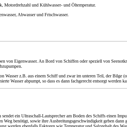
k, Motordrehzahl und Kühlwasser- und Öltemperatur.
lgenwasser, Abwasser und Frischwasser.
von Eigenwasser. An Bord von Schiffen oder speziell von Seenotkre
 abzupumpen.
n Wasser z.B. aus einem Schiff und zwar im unteren Teil, der Bilge (o
inierte Wasser abpumpt, so dass es dann fachgerecht entsorgt werden ka
u sendet ein Ultraschall-Lautsprecher am Boden des Schiffs einen Impu
sen Weg benötigt, sowie ihre Ausbreitungsgeschwindigkeit geben dann 
sung werden ebenfalls Faktoren wie Temperatur und Salzgehalt des Wass