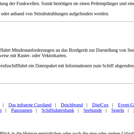
ertung der Funkwellen. Somit benötigen sie einen Peilempfänger und ei
s oder anhand von Störabstrahlungen aufgefunden werden.
ifffahrt Mindestanforderungen an das Bordgerät zur Darstellung von Se
eise mit Raster- oder Vektorkarten.
erufsschifffahrt ein Datenpaket mit Informationen zum Schiff abgerufen
|
Das infrarote Cuxiland
|
Deichbrand
|
DigiCux
|
Event-G
r
|
Panoramen
|
Schiffsdatenbank
|
Seehunde
|
Segeln
|
nen Blick in die Heimat ermöglichen oder auch die eine oder andere Url