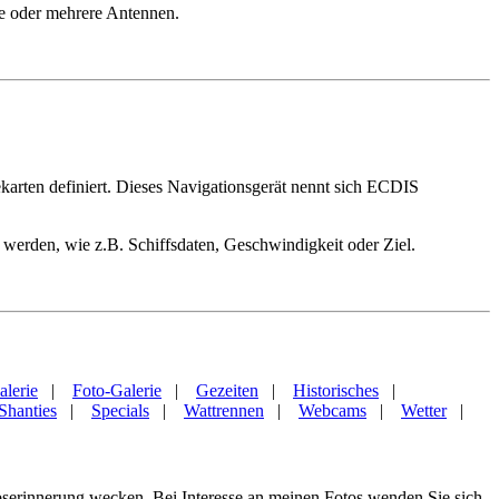
ne oder mehrere Antennen.
ekarten definiert. Dieses Navigationsgerät nennt sich ECDIS
 werden, wie z.B. Schiffsdaten, Geschwindigkeit oder Ziel.
alerie
|
Foto-Galerie
|
Gezeiten
|
Historisches
|
Shanties
|
Specials
|
Wattrennen
|
Webcams
|
Wetter
|
aubserinnerung wecken. Bei Interesse an meinen Fotos wenden Sie sich