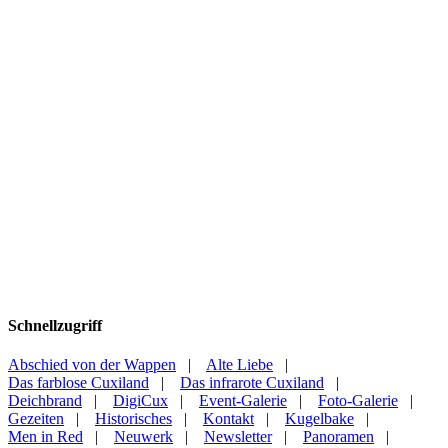
Schnellzugriff
Abschied von der Wappen
|
Alte Liebe
|
Das farblose Cuxiland
|
Das infrarote Cuxiland
|
Deichbrand
|
DigiCux
|
Event-Galerie
|
Foto-Galerie
|
Gezeiten
|
Historisches
|
Kontakt
|
Kugelbake
|
Men in Red
|
Neuwerk
|
Newsletter
|
Panoramen
|