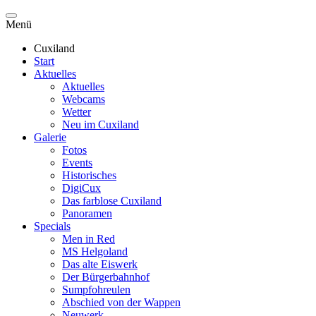
Menü
Cuxiland
Start
Aktuelles
Aktuelles
Webcams
Wetter
Neu im Cuxiland
Galerie
Fotos
Events
Historisches
DigiCux
Das farblose Cuxiland
Panoramen
Specials
Men in Red
MS Helgoland
Das alte Eiswerk
Der Bürgerbahnhof
Sumpfohreulen
Abschied von der Wappen
Neuwerk