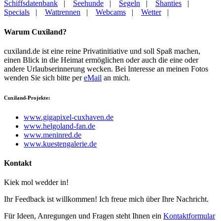
Schiffsdatenbank
|
Seehunde
|
Segeln
|
Shanties
|
Specials
|
Wattrennen
|
Webcams
|
Wetter
|
Warum Cuxiland?
cuxiland.de ist eine reine Privatinitiative und soll Spaß machen,
einen Blick in die Heimat ermöglichen oder auch die eine oder
andere Urlaubserinnerung wecken. Bei Interesse an meinen Fotos
wenden Sie sich bitte per
eMail
an mich.
Cuxiland-Projekte:
www.gigapixel-cuxhaven.de
www.helgoland-fan.de
www.meninred.de
www.kuestengalerie.de
Kontakt
Kiek mol wedder in!
Ihr Feedback ist willkommen! Ich freue mich über Ihre Nachricht.
Für Ideen, Anregungen und Fragen steht Ihnen ein
Kontaktformular