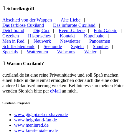
Schnellzugriff
Abschied von der Wappen
|
Alte Liebe
|
Das farblose Cuxiland
|
Das infrarote Cuxiland
|
Deichbrand
|
DigiCux
|
Event-Galerie
|
Foto-Galerie
|
Gezeiten
|
Historisches
|
Kontakt
|
Kugelbake
|
Men in Red
|
Neuwerk
|
Newsletter
|
Panoramen
|
Schiffsdatenbank
|
Seehunde
|
Segeln
|
Shanties
|
Specials
|
Wattrennen
|
Webcams
|
Wetter
|
Warum Cuxiland?
cuxiland.de ist eine reine Privatinitiative und soll Spaß machen,
einen Blick in die Heimat ermöglichen oder auch die eine oder
andere Urlaubserinnerung wecken. Bei Interesse an meinen Fotos
wenden Sie sich bitte per
eMail
an mich.
Cuxiland-Projekte:
www.gigapixel-cuxhaven.de
www.helgoland-fan.de
www.meninred.de
www.kuestengalerie.de