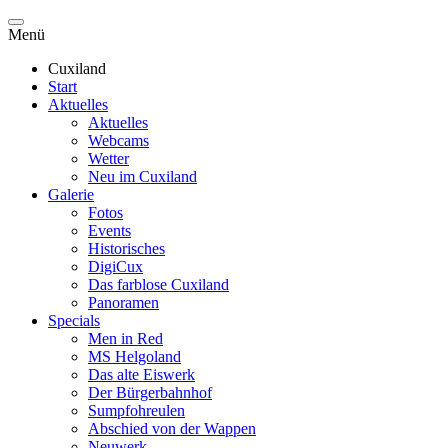
Menü
Cuxiland
Start
Aktuelles
Aktuelles
Webcams
Wetter
Neu im Cuxiland
Galerie
Fotos
Events
Historisches
DigiCux
Das farblose Cuxiland
Panoramen
Specials
Men in Red
MS Helgoland
Das alte Eiswerk
Der Bürgerbahnhof
Sumpfohreulen
Abschied von der Wappen
Neuwerk