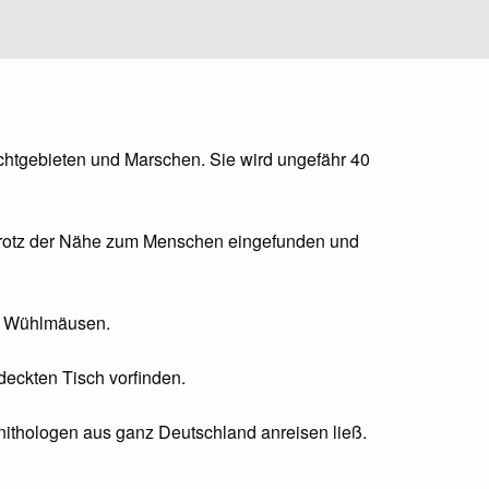
htgebieten und Marschen. Sie wird ungefähr 40
trotz der Nähe zum Menschen eingefunden und
on Wühlmäusen.
eckten Tisch vorfinden.
rnithologen aus ganz Deutschland anreisen ließ.
h auf Seite