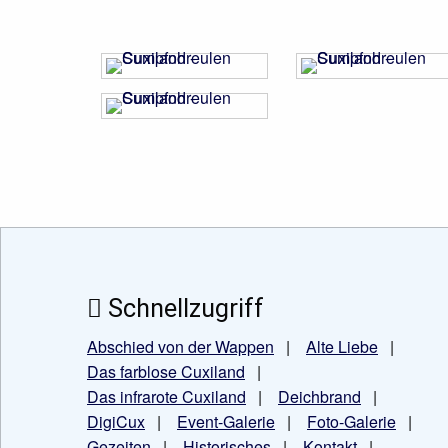
Schnellzugriff
Abschied von der Wappen
|
Alte Liebe
|
Das farblose Cuxiland
|
Das infrarote Cuxiland
|
Deichbrand
|
DigiCux
|
Event-Galerie
|
Foto-Galerie
|
Gezeiten
|
Historisches
|
Kontakt
|