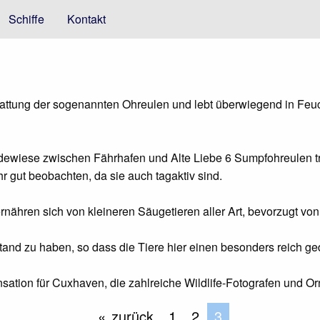
Schiffe
Kontakt
attung der sogenannten Ohreulen und lebt überwiegend in Feuc
dewiese zwischen Fährhafen und Alte Liebe 6 Sumpfohreulen 
hr gut beobachten, da sie auch tagaktiv sind.
ähren sich von kleineren Säugetieren aller Art, bevorzugt v
d zu haben, so dass die Tiere hier einen besonders reich ged
sation für Cuxhaven, die zahlreiche Wildlife-Fotografen und O
zurück
1
2
Sie befinden sic
3