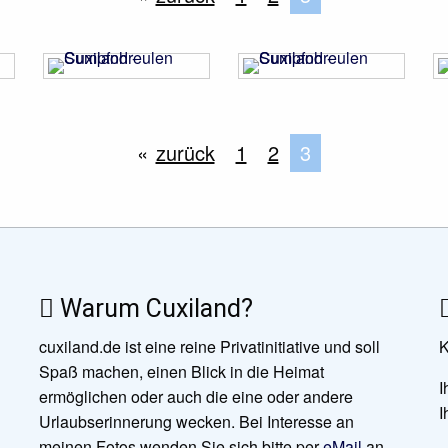
zurück
1
2
Sie befinden sic
3
Warum Cuxiland?
cuxiland.de ist eine reine Privatinitiative und soll
K
Spaß machen, einen Blick in die Heimat
I
ermöglichen oder auch die eine oder andere
I
Urlaubserinnerung wecken. Bei Interesse an
meinen Fotos wenden Sie sich bitte per
eMail
an