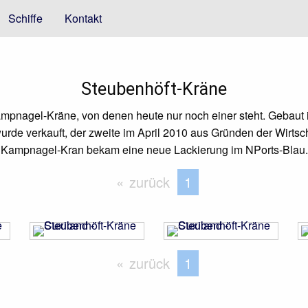
Schiffe
Kontakt
Steubenhöft-Kräne
mpnagel-Kräne, von denen heute nur noch einer steht. Gebaut
e verkauft, der zweite im April 2010 aus Gründen der Wirtscha
Kampnagel-Kran bekam eine neue Lackierung im NPorts-Blau.
zurück
Sie befinden sich au
1
zurück
Sie befinden sich au
1