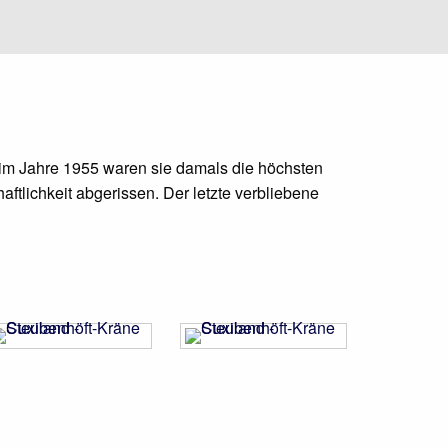
 im Jahre 1955 waren sie damals die höchsten
ftlichkeit abgerissen. Der letzte verbliebene
f Seite
f Seite