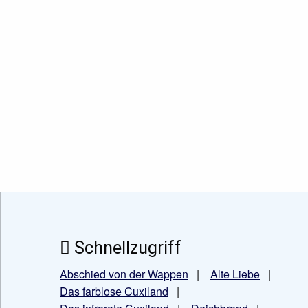
n
Schnellzugriff
Abschied von der Wappen
|
Alte Liebe
|
Das farblose Cuxiland
|