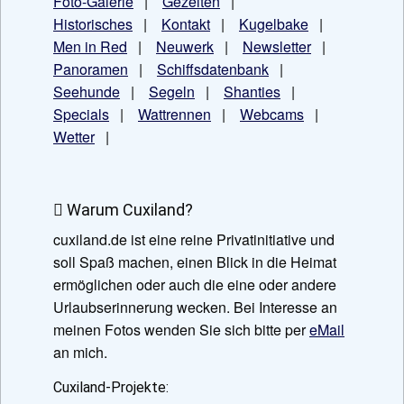
Foto-Galerie
|
Gezeiten
|
Historisches
|
Kontakt
|
Kugelbake
|
Men in Red
|
Neuwerk
|
Newsletter
|
Panoramen
|
Schiffsdatenbank
|
Seehunde
|
Segeln
|
Shanties
|
Specials
|
Wattrennen
|
Webcams
|
Wetter
|
Warum Cuxiland?
cuxiland.de ist eine reine Privatinitiative und
soll Spaß machen, einen Blick in die Heimat
ermöglichen oder auch die eine oder andere
Urlaubserinnerung wecken. Bei Interesse an
meinen Fotos wenden Sie sich bitte per
eMail
an mich.
Cuxiland-Projekte: