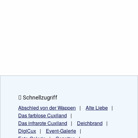
Schnellzugriff
Abschied von der Wappen
|
Alte Liebe
|
Das farblose Cuxiland
|
Das infrarote Cuxiland
|
Deichbrand
|
DigiCux
|
Event-Galerie
|