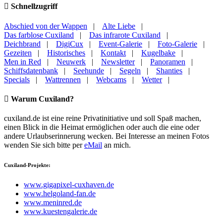
Schnellzugriff
Abschied von der Wappen
|
Alte Liebe
|
Das farblose Cuxiland
|
Das infrarote Cuxiland
|
Deichbrand
|
DigiCux
|
Event-Galerie
|
Foto-Galerie
|
Gezeiten
|
Historisches
|
Kontakt
|
Kugelbake
|
Men in Red
|
Neuwerk
|
Newsletter
|
Panoramen
|
Schiffsdatenbank
|
Seehunde
|
Segeln
|
Shanties
|
Specials
|
Wattrennen
|
Webcams
|
Wetter
|
Warum Cuxiland?
cuxiland.de ist eine reine Privatinitiative und soll Spaß machen,
einen Blick in die Heimat ermöglichen oder auch die eine oder
andere Urlaubserinnerung wecken. Bei Interesse an meinen Fotos
wenden Sie sich bitte per
eMail
an mich.
Cuxiland-Projekte:
www.gigapixel-cuxhaven.de
www.helgoland-fan.de
www.meninred.de
www.kuestengalerie.de