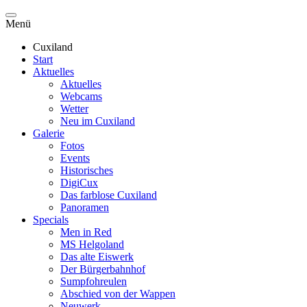
Menü
Cuxiland
Start
Aktuelles
Aktuelles
Webcams
Wetter
Neu im Cuxiland
Galerie
Fotos
Events
Historisches
DigiCux
Das farblose Cuxiland
Panoramen
Specials
Men in Red
MS Helgoland
Das alte Eiswerk
Der Bürgerbahnhof
Sumpfohreulen
Abschied von der Wappen
Neuwerk