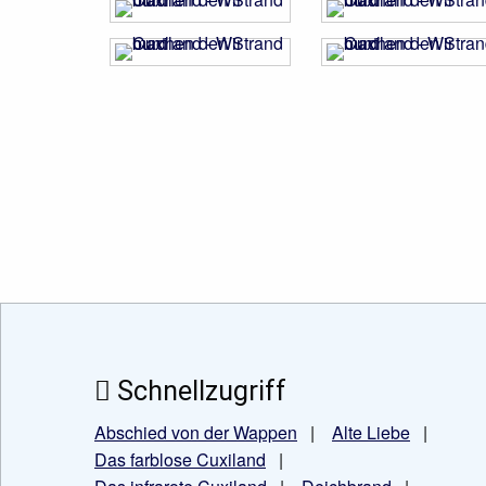
Schnellzugriff
Abschied von der Wappen
|
Alte Liebe
|
Das farblose Cuxiland
|