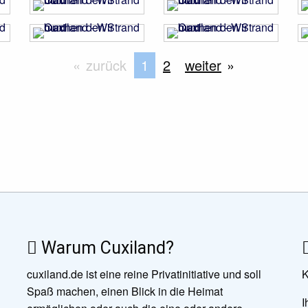
zurück
Sie befinden sich auf Seite
1
2
weiter
Warum Cuxiland?
cuxiland.de ist eine reine Privatinitiative und soll
K
Spaß machen, einen Blick in die Heimat
I