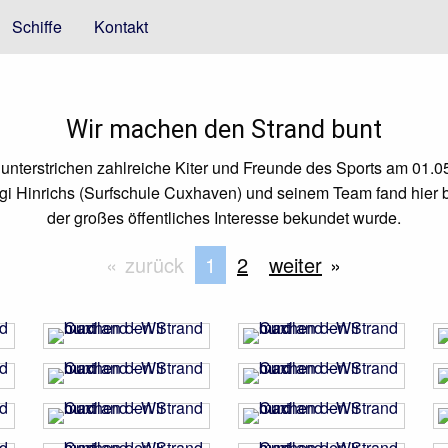
Schiffe
Kontakt
Wir machen den Strand bunt
unterstrichen zahlreiche Kiter und Freunde des Sports am 01
gi Hinrichs (Surfschule Cuxhaven) und seinem Team fand hier be
der großes öffentliches Interesse bekundet wurde.
zurück
Sie befinden sich auf Seite
1
2
weiter