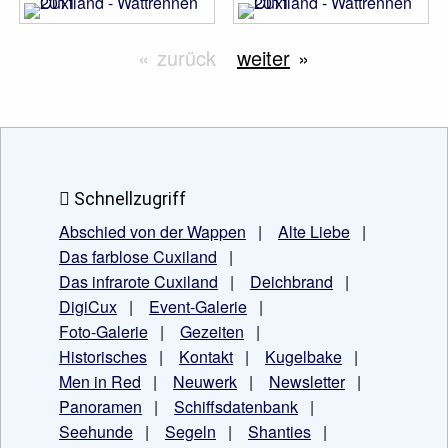
zurück
weiter
Schnellzugriff
Abschied von der Wappen
|
Alte Liebe
|
Das farblose Cuxiland
|
Das infrarote Cuxiland
|
Deichbrand
|
DigiCux
|
Event-Galerie
|
Foto-Galerie
|
Gezeiten
|
Historisches
|
Kontakt
|
Kugelbake
|
Men in Red
|
Neuwerk
|
Newsletter
|
Panoramen
|
Schiffsdatenbank
|
Seehunde
|
Segeln
|
Shanties
|