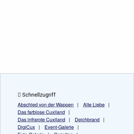
Schnellzugriff
Abschied von der Wappen
|
Alte Liebe
|
Das farblose Cuxiland
|
Das infrarote Cuxiland
|
Deichbrand
|
DigiCux
|
Event-Galerie
|