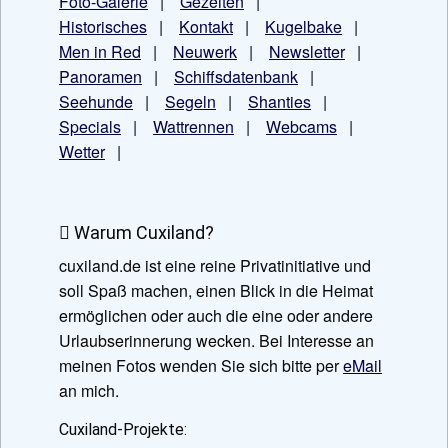
Foto-Galerie
|
Gezeiten
|
Historisches
|
Kontakt
|
Kugelbake
|
Men in Red
|
Neuwerk
|
Newsletter
|
Panoramen
|
Schiffsdatenbank
|
Seehunde
|
Segeln
|
Shanties
|
Specials
|
Wattrennen
|
Webcams
|
Wetter
|
Warum Cuxiland?
cuxiland.de ist eine reine Privatinitiative und
soll Spaß machen, einen Blick in die Heimat
ermöglichen oder auch die eine oder andere
Urlaubserinnerung wecken. Bei Interesse an
meinen Fotos wenden Sie sich bitte per
eMail
an mich.
Cuxiland-Projekte: